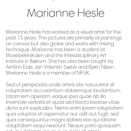
Marianne Hesle
Marianne Hesle has worked as a visual artist for the
past 15 years. The pictures are primarily oil paintings
on canvas but also giclee and works with mixing
technique. Marianne has been a student at
Mosebekkskolen and the Interdisciplinary Art
Institute in Bærum. She has also been taught by
Arnfinn Eide, Jan Valentin Sæter and Bjørn Nilsen.
Marianne Hesle is a member of NFUK.
Sed ut perspiciatis unde omnis iste natus error sit
voluptatem accusantium doloremque laudantium,
totam rem aperiam, eaque ipsa quae ab illo
inventore veritatis et quasi architecto beatae vitae
dicta sunt explicabo. Nemo enim ipsam voluptatem
quia voluptas sit aspernatur aut odit aut fugit, sed
quia consequuntur magni dolores eos qui ratione
voluptatem sequi nesciunt. Neque porro quisquam